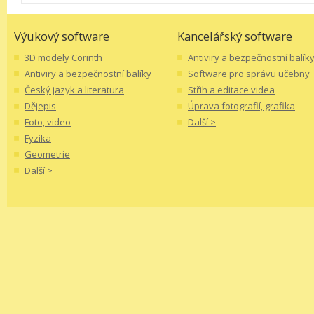
Výukový software
Kancelářský software
3D modely Corinth
Antiviry a bezpečnostní balík
Antiviry a bezpečnostní balíky
Software pro správu učebny
Český jazyk a literatura
Střih a editace videa
Dějepis
Úprava fotografií, grafika
Foto, video
Další >
Fyzika
Geometrie
Další >