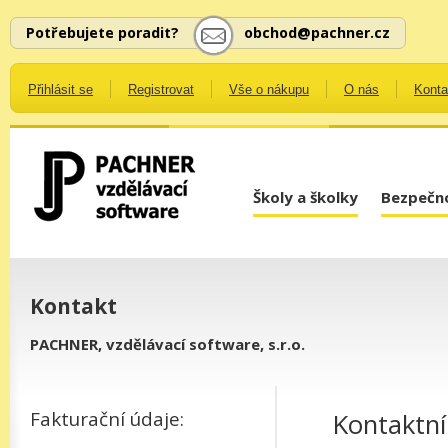
Potřebujete poradit?
obchod@pachner.cz
Přihlásit se
Registrovat
Vše o nákupu
O nás
Konta
Školy a školky
Bezpečno
Kontakt
PACHNER, vzdělávací software, s.r.o.
Fakturační údaje:
Kontaktní