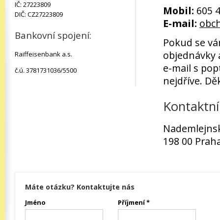
IČ: 27223809
Mobil:
605 4
DIČ: CZ27223809
E-mail:
obc
Bankovní spojení:
Pokud se vám
objednávky 
Raiffeisenbank a.s.
e-mail s po
č.ú. 3781731036/5500
nejdříve. D
Kontaktní
Nademlejnsk
198 00 Prah
Máte otázku? Kontaktujte nás
Jméno
Příjmení *