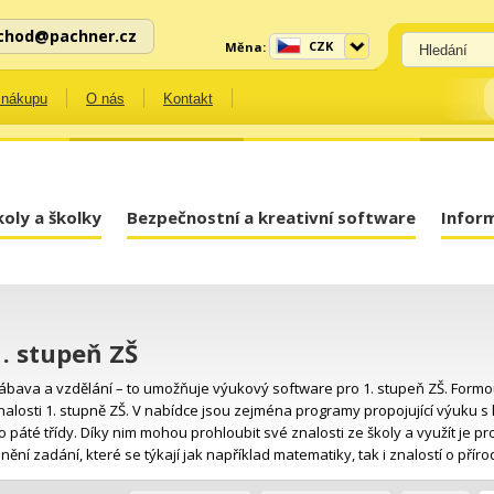
chod@pachner.cz
CZK
Měna:
 nákupu
O nás
Kontakt
koly a školky
Bezpečnostní a kreativní software
Infor
1. stupeň ZŠ
ábava a vzdělání – to umožňuje výukový software pro 1. stupeň ZŠ. Formou šk
nalosti 1. stupně ZŠ. V nabídce jsou zejména programy propojující výuku s
o páté třídy. Díky nim mohou prohloubit své znalosti ze školy a využít je 
lnění zadání, které se týkají jak například matematiky, tak i znalostí o příro