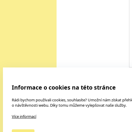
Výukový software
K
Informace o cookies na této stránce
3D modely Corinth
Antiviry a bezpečnostní balíky
Rádi bychom používali cookies, souhlasíte? Umožní nám získat přeh
o návštěvnosti webu. Díky tomu můžeme vylepšovat naše služby.
Český jazyk a literatura
Dějepis
Více informací
Foto, video
Fyzika