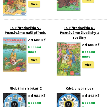
Více
TS Přírodověda 5 -
TS Přírodověda 6 -
Poznáváme naši přírodu
Poznáváme živočichy a
rostliny
od 600 Kč
od 600 Kč
k dodání
ihned
k dodání
ihned
Více
Více
Globální slabikář 2
Když chybí slova
od 984 Kč
od 413 Kč
k dodání
k dodání