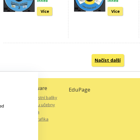
ihned
ihned
Více
Více
Načíst další
ancelářský software
EduPage
Antiviry a bezpečnostní balíky
Software pro správu učebny
led
Střih a editace videa
Úprava fotografií, grafika
Další >