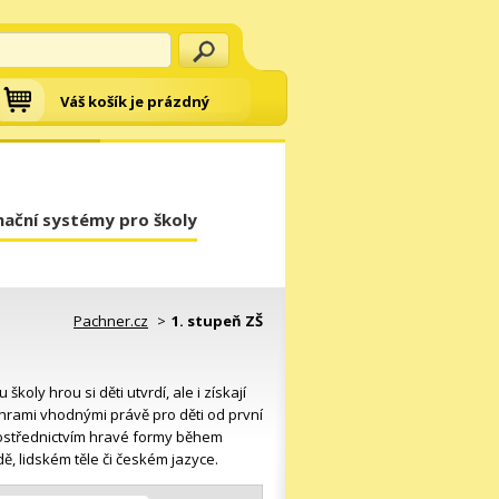
Váš košík je prázdný
mační systémy pro školy
Pachner.cz
>
1. stupeň ZŠ
oly hrou si děti utvrdí, ale i získají
 hrami vhodnými právě pro děti od první
prostřednictvím hravé formy během
dě, lidském těle či českém jazyce.