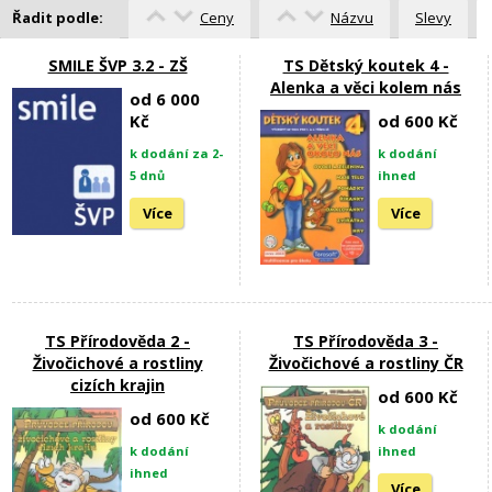
Řadit podle:
Ceny
Názvu
Slevy
SMILE ŠVP 3.2 - ZŠ
TS Dětský koutek 4 -
Alenka a věci kolem nás
od 6 000
Kč
od 600 Kč
k dodání za 2-
k dodání
5 dnů
ihned
Více
Více
TS Přírodověda 2 -
TS Přírodověda 3 -
Živočichové a rostliny
Živočichové a rostliny ČR
cizích krajin
od 600 Kč
od 600 Kč
k dodání
k dodání
ihned
ihned
Více