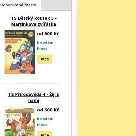
Doporučené řazení
TS Dětský koutek 5 -
Martínkova zvířátka
od 600 Kč
k dodání
ihned
Více
TS Přírodověda 4 - Žijí s
námi
od 600 Kč
k dodání
ihned
Více