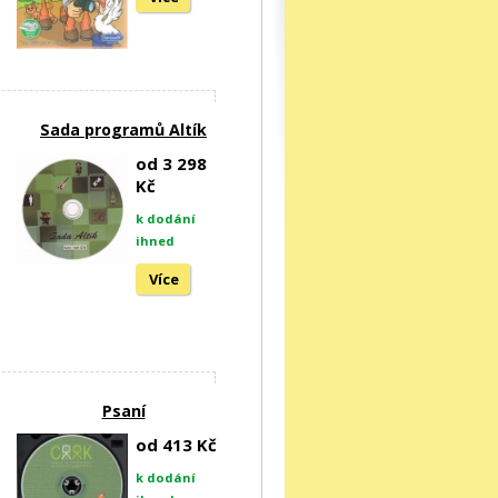
Sada programů Altík
od 3 298
Kč
k dodání
ihned
Více
Psaní
od 413 Kč
k dodání