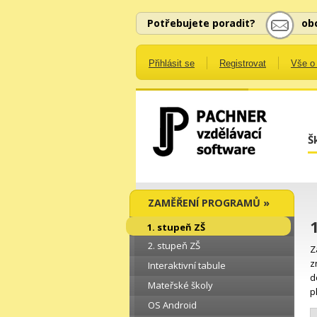
Potřebujete poradit?
ob
Přihlásit se
Registrovat
Vše o
Š
ZAMĚŘENÍ PROGRAMŮ »
1. stupeň ZŠ
2. stupeň ZŠ
Z
z
Interaktivní tabule
d
Mateřské školy
p
OS Android