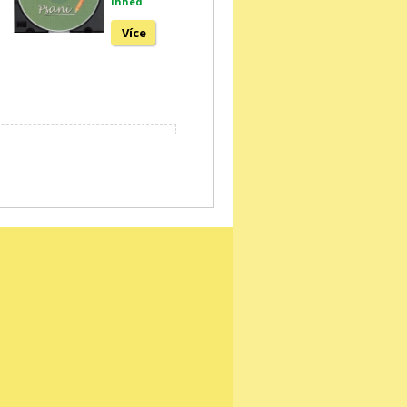
ihned
Více